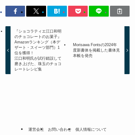
『ショコラティエ江口和明
のチョコレートのお菓子』
Amazonランキング（本デ
Morisawa Fontsの2024年
ザート・スイーツ部門）1
度新書体を掲載した書体見
位を獲得！
本帳を発売
江口和明氏が試行錯誤して
磨き上げた、珠玉のチョコ
レートレシピ集
運営会社
お問い合わせ
個人情報について