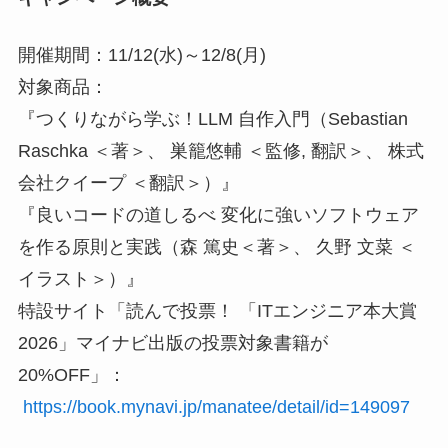
開催期間：11/12(水)～12/8(月)
対象商品：
『つくりながら学ぶ！LLM 自作入門（Sebastian
Raschka ＜著＞、 巣籠悠輔 ＜監修, 翻訳＞、 株式
会社クイープ ＜翻訳＞）』
『良いコードの道しるべ 変化に強いソフトウェア
を作る原則と実践（森 篤史＜著＞、 久野 文菜 ＜
イラスト＞）』
特設サイト「読んで投票！ 「ITエンジニア本大賞
2026」マイナビ出版の投票対象書籍が
20%OFF」：
https://book.mynavi.jp/manatee/detail/id=149097