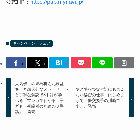
公式HP：
https://pub.mynavi.jp/
キャンペーン・フェア
人気棋士の豊島将之九段監
修！奇想天外なストーリー
夢と夢をつなぐ誰にも言え
と丁寧な解説で3手詰が学
ない秘密の仕事『はじめま
べる『マンガでわかる 子
して、夢交換手の川崎で
ども・初級者のための３手
す』、発売
詰』、発売