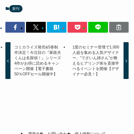
新刊
コミカライズ発売&5巻制
1度のセミナー登壇で1,000
作決定！今注目の『家政夫
人超を集める人気デザイナ
くんは名探偵！』シリーズ
ー、“でざいん姉さん”が教
4作がお得に読めるキャン
えるヒアリング術を直接学
ペーン開催【電子書籍
べるイベントを開催【デザ
50％OFFセール開催中】
イナー必見！】
運営会社
お問い合わせ
個人情報について