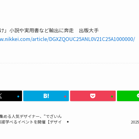
け」小説や実用書など輸出に奔走 出版大手
ww.nikkei.com/article/DGXZQOUC25ANL0V21C25A1000000/
超を集める人気デザイナー、“でざいん
直接学べるイベントを開催【デザイ
20