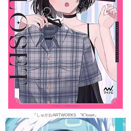
『しゅがおARTWORKS ”K”loset』