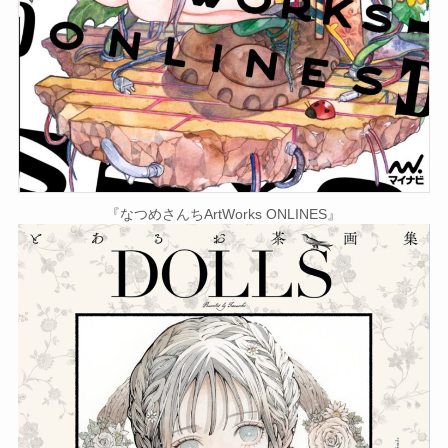
『なつめさんちArtWorks ONLINES』