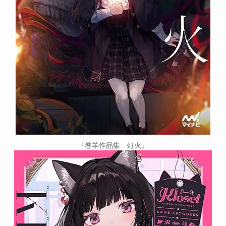
『巻羊作品集 灯火』