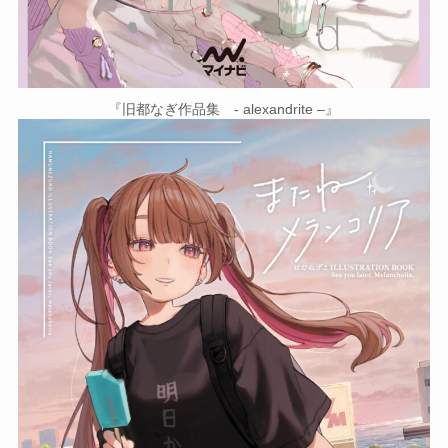
『旧都なぎ作品集 - alexandrite –』