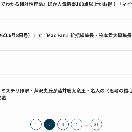
雑談でわかる相対性理論』ほか人気新書100点以上がお得！「マイ
026年6月8日号）」で『Mac Fan』統括編集長・笹本貴大編
 ミステリ作家・芦沢央氏が藤井聡太竜王・名人の〈思考の核
掲載
1
2
3
4
...
31