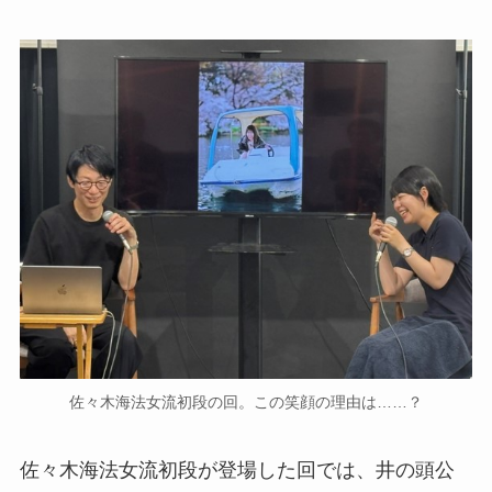
佐々木海法女流初段の回。この笑顔の理由は……？
佐々木海法女流初段が登場した回では、井の頭公