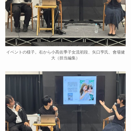
イベントの様子。右から小髙佐季子女流初段、矢口亨氏、會場健
大（担当編集）