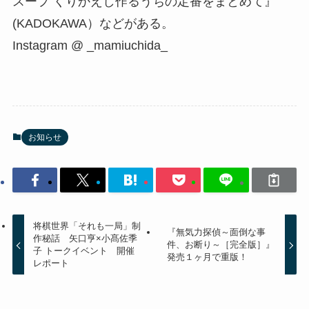
スープ くりかえし作るうちの定番をまとめて』
(KADOKAWA）などがある。
Instagram @
_mamiuchida_
お知らせ
将棋世界「それも一局」制
『無気力探偵～面倒な事
作秘話 矢口亨×小髙佐季
件、お断り～［完全版］』
子 トークイベント 開催
発売１ヶ月で重版！
レポート