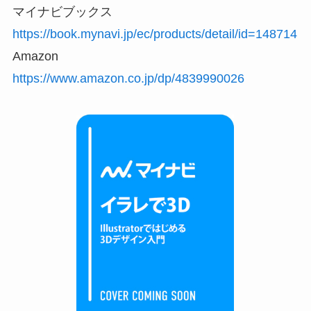
マイナビブックス
https://book.mynavi.jp/ec/products/detail/id=148714
Amazon
https://www.amazon.co.jp/dp/4839990026