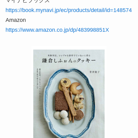
マイナビブックス
https://book.mynavi.jp/ec/products/detail/id=148574
Amazon
https://www.amazon.co.jp/dp/483998851X