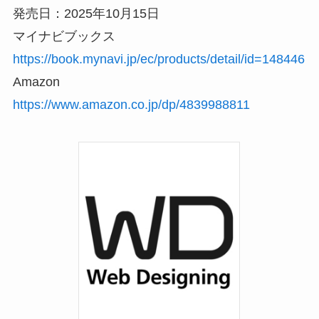
発売日：2025年10月15日
マイナビブックス
https://book.mynavi.jp/ec/products/detail/id=148446
Amazon
https://www.amazon.co.jp/dp/4839988811