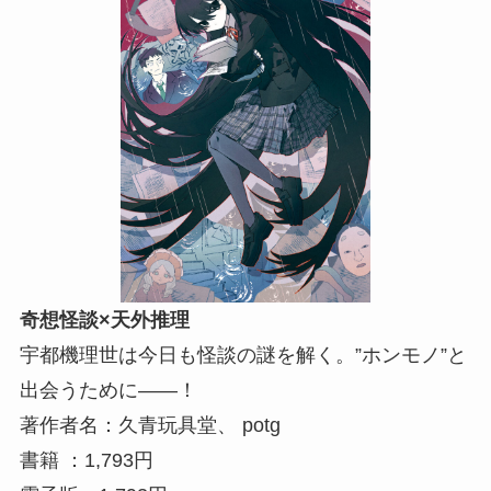
奇想怪談×天外推理
宇都機理世は今日も怪談の謎を解く。”ホンモノ”と
出会うために――！
著作者名：久青玩具堂、 potg
書籍 ：1,793円