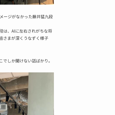
メージがなかった藤井猛九段
は、AIに左右されがちな将
皆さまが深くうなずく様子
こでしか聞けない話ばかり。