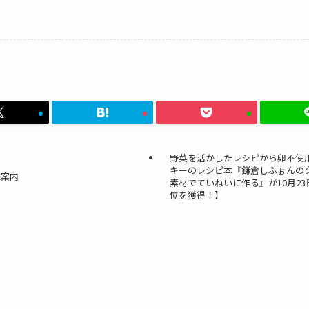
野菜を活かしたレシピから卵不使
キーのレシピ本『鎌倉しふぉんの
誌案内
素材でていねいに作る』が10月23
位を獲得！】