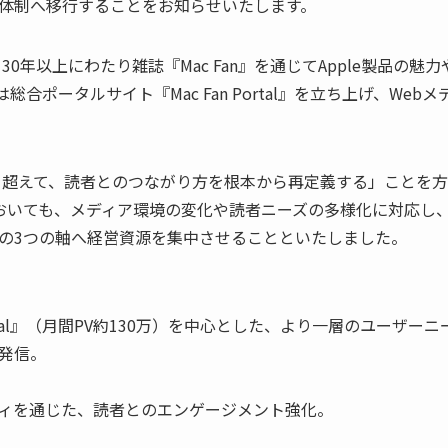
体制へ移行することをお知らせいたします。
30年以上にわたり雑誌『Mac Fan』を通じてApple製品の
は総合ポータルサイト『Mac Fan Portal』を立ち上げ、We
枠を超えて、読者とのつながり方を根本から再定義する」ことを
』においても、メディア環境の変化や読者ニーズの多様化に対応
の3つの軸へ経営資源を集中させることといたしました。
 Portal』（月間PV約130万）を中心とした、より一層のユーザ
報発信。
ィを通じた、読者とのエンゲージメント強化。